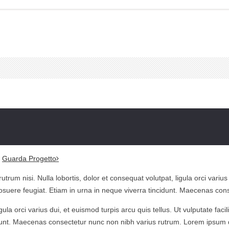
Guarda Progetto
um nisi. Nulla lobortis, dolor et consequat volutpat, ligula orci varius du
posuere feugiat. Etiam in urna in neque viverra tincidunt. Maecenas con
ula orci varius dui, et euismod turpis arcu quis tellus. Ut vulputate facili
unt. Maecenas consectetur nunc non nibh varius rutrum. Lorem ipsum dol