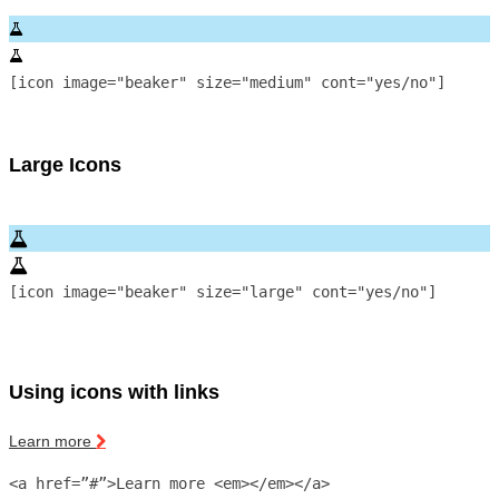
[icon image="beaker" size="medium" cont="yes/no"]
Large Icons
[icon image="beaker" size="large" cont="yes/no"]
Using icons with links
Learn more
<a href=”#”>Learn more <em></em></a>