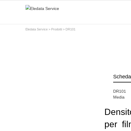
Eledata Service
>
Prodotti
> DR101
Scheda
DR101
Media
Densit
per fi