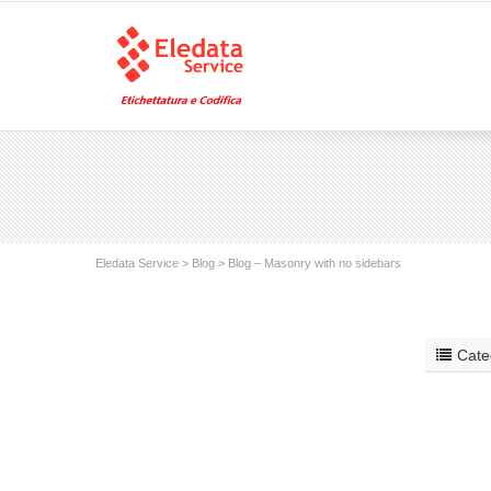
Eledata Service
>
Blog
> Blog – Masonry with no sidebars
Cate