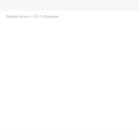
Eledata Service
> S.E.O Questions
S.E.O. Question Two?
Lorem ipsum dolor sit amet, consectetur adipiscing elit.
Suspendisse viverra mauris eget tortor imperdiet vehicula.
Proin egestas diam ac...
Per saperne di piÃ¹...
18 Ottobre 2012